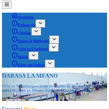
Nyumbani
Kuhusu sisi
Utawala.
Baraza la Madiwani.
Fursa za Uwekezaji.
Miradi.
Kituo cha Habari.
SOKO LA SAMAKI BAGAMOYO
Muonekano wa Soko la Kisasa la Samaki Halmashauri ya Mji
Bagamoyo.
Uongozi
Wetu