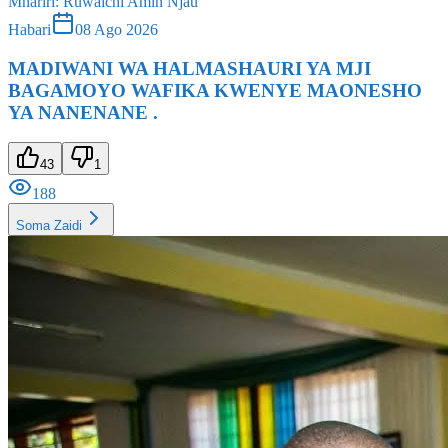
Mhariri
:
Ruwaichi Amin Njau
Habari
08 Ago 2026
MADIWANI WA HALMASHAURI YA MJI
BAGAMOYO WAFIKA KWENYE MAONESHO
YA NANENANE .
43
1
188
Soma Zaidi