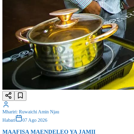
Mhariri
:
Ruwaichi Amin Njau
Habari
07 Ago 2026
MAAFISA MAENDELEO YA JAMII