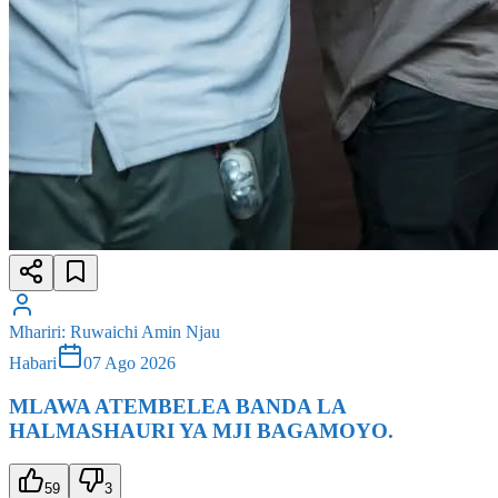
Mhariri
:
Ruwaichi Amin Njau
Habari
07 Ago 2026
MLAWA ATEMBELEA BANDA LA
HALMASHAURI YA MJI BAGAMOYO.
59
3