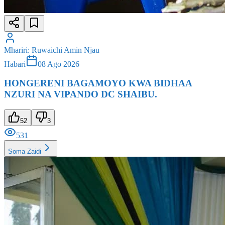
Mhariri
:
Ruwaichi Amin Njau
Habari
08 Ago 2026
HONGERENI BAGAMOYO KWA BIDHAA
NZURI NA VIPANDO DC SHAIBU.
52
3
531
Soma Zaidi