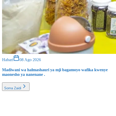
Habari
08 Ago 2026
Madiwani wa halmashauri ya mji bagamoyo wafika kwenye
maonesho ya nanenane .
Soma Zaidi