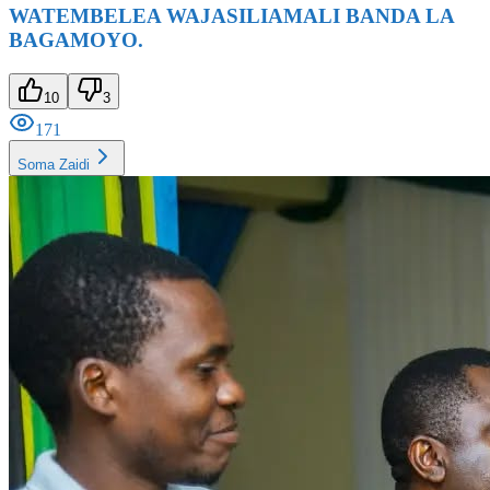
WATEMBELEA WAJASILIAMALI BANDA LA
BAGAMOYO.
10
3
171
Soma Zaidi