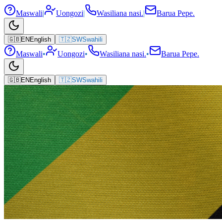
Maswali
|
Uongozi
|
Wasiliana nasi.
|
Barua Pepe.
🇬🇧
EN
English
🇹🇿
SW
Swahili
Maswali
•
Uongozi
•
Wasiliana nasi.
•
Barua Pepe.
🇬🇧
EN
English
🇹🇿
SW
Swahili